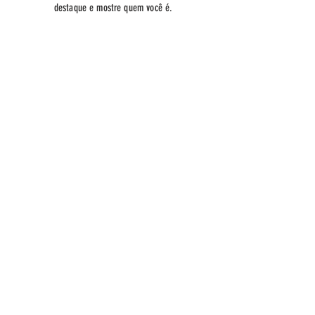
destaque e mostre quem você é.
ENDEREÇO
Av. das Américas, 500
Shopping
Downtown,
Praça de Alimentação
HORÁRIOS
ABERTO TODOS OS DIAS
10:00 - 22:00
CONTATO
sac@lafascinante.com.br
Tel:
(21) 98541-1900