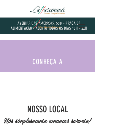
AVENIDA DAS AMÉRICAS, 500 - PRAÇA DE
ALIMENTAÇÃO - ABERTO TODOS OS DIAS 10H - 22H
CONHEÇA A
NOSSO LOCAL
Nós simplesmente amamos sorvete!